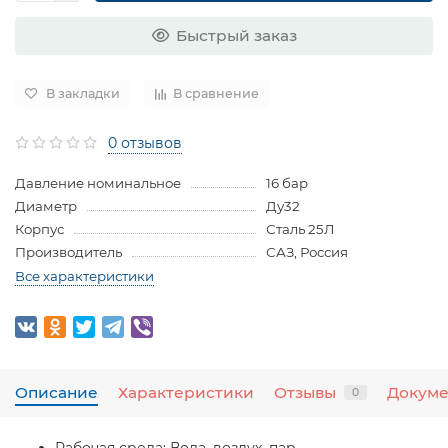
Быстрый заказ
В закладки
В сравнение
0 отзывов
Давление номинальное
16 бар
Диаметр
Ду32
Корпус
Сталь 25Л
Производитель
САЗ, Россия
Все характеристики
Описание
Характеристики
Отзывы
Докум
0
Рабочая среда:
Вода, воздух, пар,