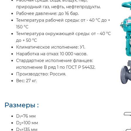
природный газ, нефть, нефтепродукты.
Рабочее давление:
до 16 бар.
Температура рабочей среды:
от - 40 °С до +
150 °С
Температура окружающей среды:
от - 40 °С
до + 50 °С
Климатическое исполнение:
У1.
Наработка на отказ:
10 000 часов.
Стардартное исполнение фланцев:
исполнение В ряд 1 по ГОСТ Р 54432.
Производство:
Россия.
Вес:
27 кг.
Размеры :
D
=76 мм
1
D
=100 мм
2
D
=135 мм
3