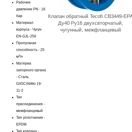
Рабочее
давление PN - 16
Клапан обратный Tecofi CB3449-EP
бар
Ду40 Ру16 двухсвторчатый,
Материал
чугунный, межфланцевый
корпуса - Чугун
EN-GJL-250
Пропускная
способность - 25
3
м
/ч
Материа
запорного органа
- Сталь
GX5CrNiMo 19-
11-2
Тип
присоединения -
межфланцевый
Тип уплотнения -
EPDM
Тип клапана -