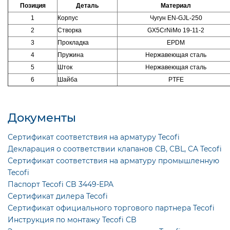
Позиция
Деталь
Материал
1
Корпус
Чугун EN-GJL-250
2
Створка
GX5CrNiMo 19-11-2
3
Прокладка
EPDM
4
Пружина
Нержавеющая сталь
5
Шток
Нержавеющая сталь
6
Шайба
PTFE
Документы
Сертификат соответствия на арматуру Tecofi
Декларация о соответствии клапанов CB, CBL, CA Tecofi
Сертификат соответствия на арматуру промышленную
Tecofi
Паспорт Tecofi CB 3449-EPA
Сертификат дилера Tecofi
Сертификат официального торгового партнера Tecofi
Инструкция по монтажу Tecofi CB