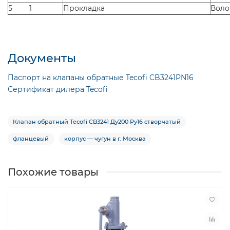
5
1
Прокладка
Воло
Документы
Паспорт на клапаны обратные Tecofi CB3241PN16
Сертификат дилера Tecofi
Клапан обратный Tecofi CB3241 Ду200 Ру16 створчатый
фланцевый
корпус — чугун в г. Москва
Похожие товары