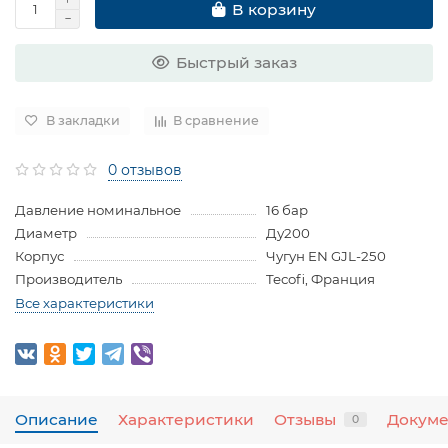
В корзину
Быстрый заказ
В закладки
В сравнение
0 отзывов
Давление номинальное
16 бар
Диаметр
Ду200
Корпус
Чугун EN GJL-250
Производитель
Tecofi, Франция
Все характеристики
Описание
Характеристики
Отзывы
Докум
0