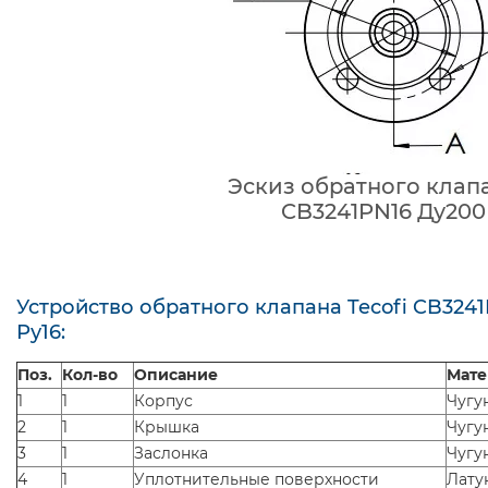
Эскиз обратного клапа
CB3241PN16 Ду200
Устройство обратного клапана Tecofi CB324
Ру16:
Поз.
Кол-во
Описание
Мате
1
1
Корпус
Чугу
2
1
Крышка
Чугу
3
1
Заслонка
Чугу
4
1
Уплотнительные поверхности
Лату