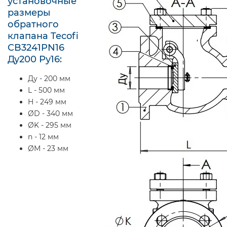
установочные
размеры
обратного
клапана Tecofi
CB3241PN16
Ду200 Ру16:
Ду - 200 мм
L - 500 мм
H - 249 мм
ØD - 340 мм
ØK - 295 мм
n - 12 мм
ØM - 23 мм