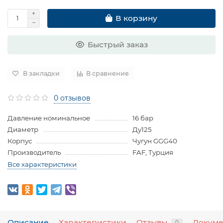
В корзину
Быстрый заказ
В закладки
В сравнение
0 отзывов
Давление номинальное
16 бар
Диаметр
Ду125
Корпус
Чугун GGG40
Производитель
FAF, Турция
Все характеристики
Описание
Характеристики
Отзывы
Докум
0