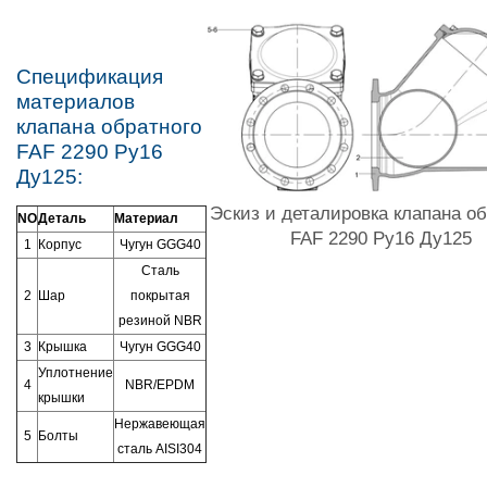
Спецификация
материалов
клапана обратного
FAF 2290 Ру16
Ду125:
Эскиз и деталировка клапана об
NO
Деталь
Материал
FAF 2290 Ру16 Ду125
1
Корпус
Чугун GGG40
Сталь
2
Шар
покрытая
резиной NBR
3
Крышка
Чугун GGG40
Уплотнение
4
NBR/EPDM
крышки
Нержавеющая
5
Болты
сталь AISI304