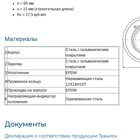
n = 95 мм
s = 15 мм (строительная длина)
Kv = 27,5 куб.м/ч
Материалы
Сталь с гальваническим
1
Корпус
покрытием
Сталь с гальваническим
2
Тарелка
покрытием
3
Уплотнение
EPDM
Нержавеющая сталь
4
Пружинное кольцо
12X18H10T
5
Прокладка на корпусе
EPDM
Направляющая-индикатор
6
Оцинкованная сталь
положения
Документы
Декларация о соответствии продукции Гранлок