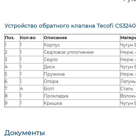
Устройство обратного клапана Tecofi CS3240 
Поз.
Кол-во
Описание
Матер
1
1
Корпус
Чугун 
2
1
Седловое уплотнение
Нерж. 
3
1
Седло
Нерж. 
4
1
Диск
Чугун 
5
1
Пружина
Нерж. 
6
1
Опора
Латунь
7
4
Болт
Сталь
8
1
Прокладка
Волокн
9
1
Крышка
Чугун 
Документы