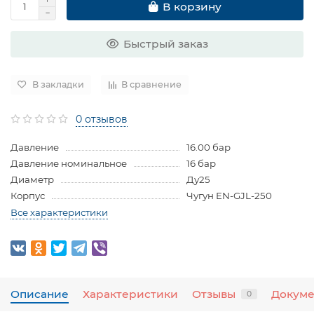
В корзину
Быстрый заказ
В закладки
В сравнение
0 отзывов
Давление
16.00 бар
Давление номинальное
16 бар
Диаметр
Ду25
Корпус
Чугун EN-GJL-250
Все характеристики
Описание
Характеристики
Отзывы
Докум
0