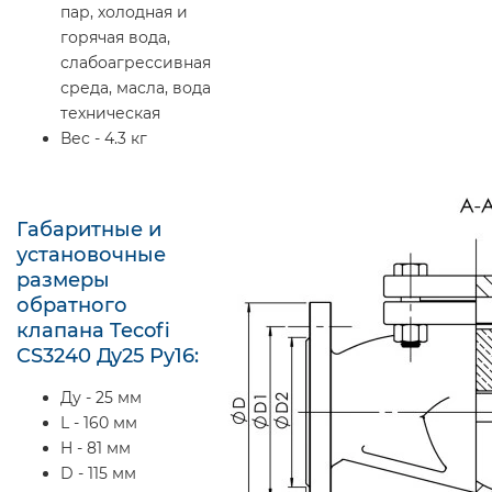
пар, холодная и
горячая вода,
слабоагрессивная
среда, масла, вода
техническая
Вес - 4.3 кг
Габаритные и
установочные
размеры
обратного
клапана Tecofi
CS3240 Ду25 Ру16:
Ду - 25 мм
L - 160 мм
H - 81 мм
D - 115 мм