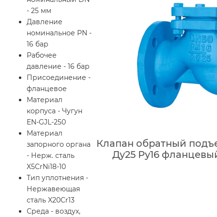
- 25 мм
Давление
номинальное PN -
16 бар
Рабочее
давление - 16 бар
Присоединение -
фланцевое
Материал
корпуса - Чугун
EN-GJL-250
Материал
Клапан обратный подъе
запорного органа
Ду25 Ру16 фланцевый
- Нерж. сталь
X5CrNi18-10
Тип уплотнения -
Нержавеющая
сталь X20Cr13
Среда - воздух,