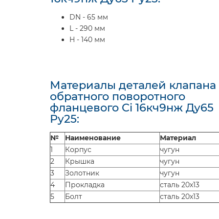
DN - 65 мм
L - 290 мм
H - 140 мм
Материалы деталей клапана
обратного поворотного
фланцевого Ci 16кч9нж Ду65
Ру25:
№
Наименование
Материал
1
Корпус
чугун
2
Крышка
чугун
3
Золотник
чугун
4
Прокладка
сталь 20х13
5
Болт
сталь 20х13