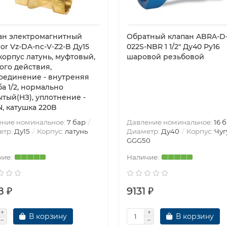
ан электромагнитный
Обратный клапан ABRA-D
r Vz-DA-nc-V-Z2-B Ду15
022S-NBR 1 1/2″ Ду40 Ру16
корпус латунь, муфтовый,
шаровой резьбовой
ого действия,
оединение - внутреняя
а 1/2, нормально
ытый(НЗ), уплотнение -
, катушка 220B
ение номинальное:
7 бар
Давление номинальное:
16 
етр:
Ду15
Корпус:
латунь
Диаметр:
Ду40
Корпус:
Чуг
GGG50
8 ₽
9131 ₽
В корзину
В корзину