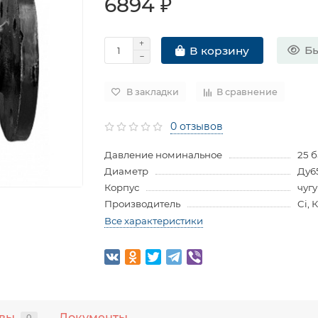
6894 ₽
Бы
В корзину
В закладки
В сравнение
0 отзывов
Давление номинальное
25 
Диаметр
Ду6
Корпус
чуг
Производитель
Ci, 
Все характеристики
вы
Документы
0