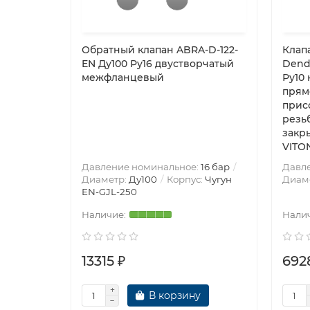
Обратный клапан ABRA-D-122-
Клап
EN Ду100 Ру16 двустворчатый
Dendo
межфланцевый
Ру10 
прям
прис
резьб
закр
VITON
Давление номинальное:
16 бар
Давл
Диаметр:
Ду100
Корпус:
Чугун
Диам
EN-GJL-250
13315 ₽
692
В корзину