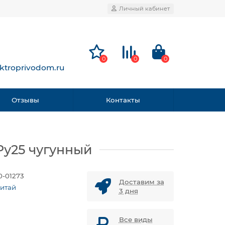
Личный кабинет
0
0
0
ktroprivodom.ru
Отзывы
Контакты
Ру25 чугунный
0-01273
Доставим за
Китай
3 дня
Все виды