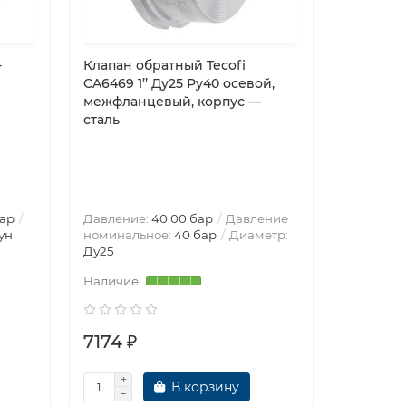
-
Клапан обратный Tecofi
Клапан 
CA6469 1’’ Ду25 Ру40 осевой,
Dendor V
межфланцевый, корпус —
Ру10 кор
сталь
непрямо
присоед
резьба 3
закрытый
VITON, к
бар
Давление:
40.00 бар
Давление
Давление
ун
номинальное:
40 бар
Диаметр:
Диаметр
Ду25
7174 ₽
7235 ₽
В корзину