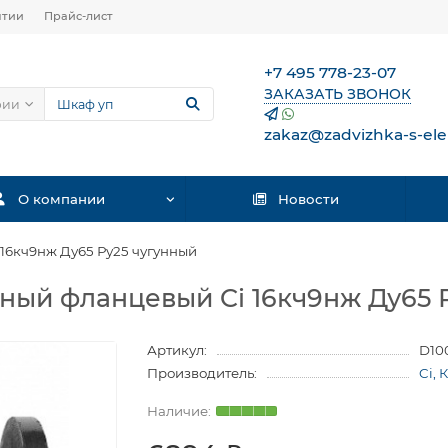
нтии
Прайс-лист
+7 495 778-23-07
ЗАКАЗАТЬ ЗВОНОК
рии
zakaz@zadvizhka-s-ele
О компании
Новости
16кч9нж Ду65 Ру25 чугунный
ый фланцевый Ci 16кч9нж Ду65 
Артикул:
D10
Производитель:
Ci, 