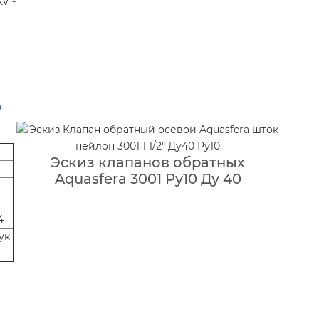
V -
0
Эскиз клапанов обратных
Aquasfera 3001 Ру10 Ду 40
4
ук