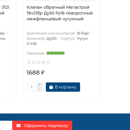
3121
Клапан обратный Мегастрой
Клапан 
вой
19ч21бр Ду50 Ру16 поворотный
одноство
межфланцевый чугунный
1/4″ Ду3
резьбов
бар
Давление номинальное:
16 бар
Давление
унь
Диаметр:
Ду50
Корпус:
Чугун
Диаметр
СЧ18
1688 ₽
1690 ₽
В корзину
Оформить подписку