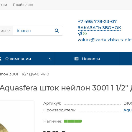
нтии
Прайс-лист
+7 495 778-23-07
ЗАКАЗАТЬ ЗВОНОК
рии
zakaz@zadvizhka-s-ele
О компании
Новости
он 3001 1 1/2″ Ду40 Ру10
quasfera шток нейлон 3001 1 1/2″ 
Артикул:
D10
Производитель:
Aqu