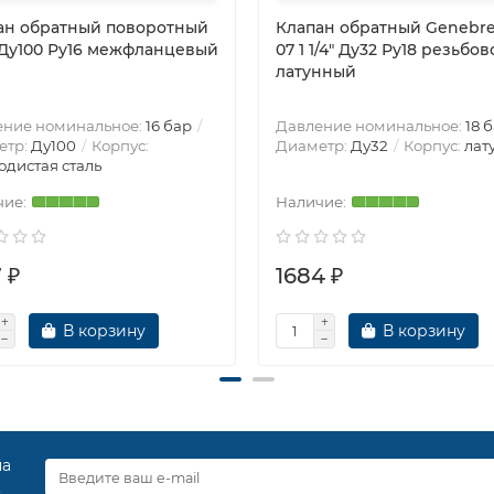
ан обратный поворотный
Клапан обратный Genebre 
Ду100 Ру16 межфланцевый
07 1 1/4″ Ду32 Ру18 резьбо
латунный
ение номинальное:
16 бар
Давление номинальное:
18 
етр:
Ду100
Корпус:
Диаметр:
Ду32
Корпус:
лат
одистая сталь
 ₽
1684 ₽
В корзину
В корзину
на
.