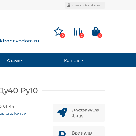
Личный кабинет
0
0
0
ktroprivodom.ru
Отзывы
Контакты
Ду40 Ру10
0-01144
Доставим за
asfera, Китай
3 дня
Все виды