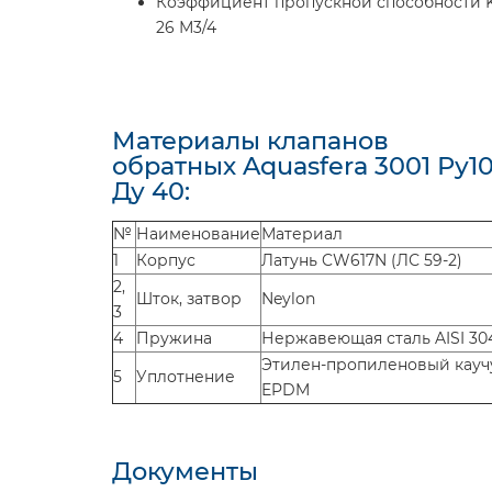
Коэффициент пропускной способности K
26 М3/4
Материалы клапанов
обратных Aquasfera 3001 Ру1
Ду 40:
№
Наименование
Материал
1
Корпус
Латунь CW617N (ЛС 59-2)
2,
Шток, затвор
Neylon
3
4
Пружина
Нержавеющая сталь AISI 30
Этилен-пропиленовый кауч
5
Уплотнение
EPDM
Документы