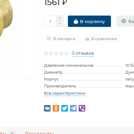
1561 ₽
Бы
В корзину
В закладки
В сравнение
0 отзывов
Давление номинальное
10 б
Диаметр
Ду4
Корпус
лат
Производитель
Aqu
Все характеристики
вы
Документы
0