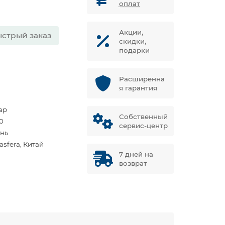
оплат
Акции,
стрый заказ
скидки,
подарки
Расширенна
я гарантия
ар
Собственный
0
сервис-центр
унь
asfera, Китай
7 дней на
возврат