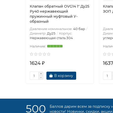
Клапан обратный OVG14 1″ Ду25
Клап
Ру40 нержавеющий
ЗОП 
пружинный муфтовый У-
образный
Давление номинальное:
40 бар
Давл
Диаметр:
Ду25
Корпус:
Диам
Нержавеющая сталь 304
углер
1624 ₽
1637
В корзину
500
Баллов дарим всем за подписку 
новости! Новинки, скидки, акции