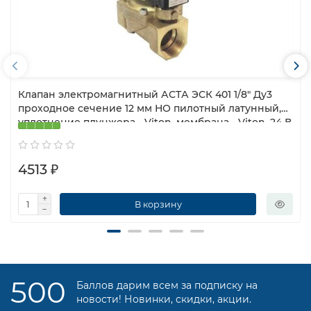
Клапан электромагнитный АСТА ЭСК 401 1/8″ Ду3
проходное сечение 12 мм НО пилотный латунный,
уплотнение плунжера - Viton, мембрана - Viton, 24 В
топливные, 0.35 — 12 бар
4513 ₽
В корзину
500
Баллов дарим всем за подписку на
новости! Новинки, скидки, акции.