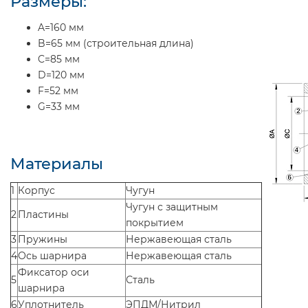
Размеры:
A=160 мм
B=65 мм (строительная длина)
C=85 мм
D=120 мм
F=52 мм
G=33 мм
Материалы
1
Корпус
Чугун
Чугун с защитным
2
Пластины
покрытием
3
Пружины
Нержавеющая сталь
4
Ось шарнира
Нержавеющая сталь
Фиксатор оси
5
Сталь
шарнира
6
Уплотнитель
ЭПДМ/Нитрил