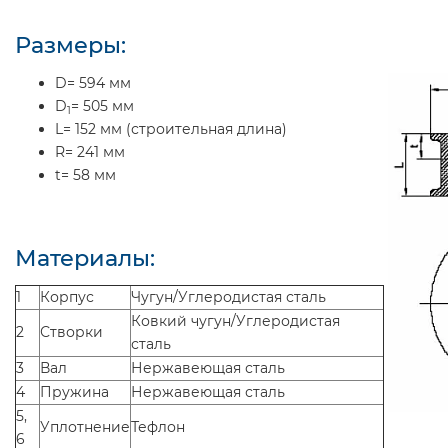
Размеры:
D= 594 мм
D
= 505 мм
1
L= 152 мм (строительная длина)
R= 241 мм
t= 58 мм
Материалы:
1
Корпус
Чугун/Углеродистая сталь
Ковкий чугун/Углеродистая
2
Створки
сталь
3
Вал
Нержавеющая сталь
4
Пружина
Нержавеющая сталь
5,
Уплотнение
Тефлон
6