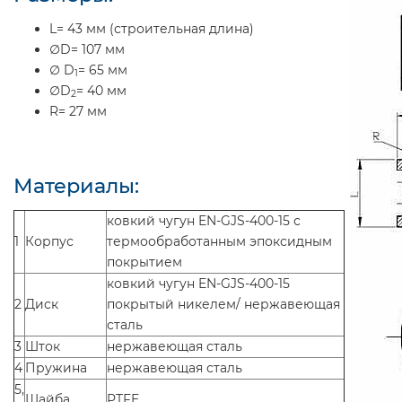
L= 43 мм (строительная длина)
∅D= 107 мм
∅ D
= 65 мм
1
∅D
= 40 мм
2
R= 27 мм
Материалы:
ковкий чугун EN-GJS-400-15 с
1
Корпус
термообработанным эпоксидным
покрытием
ковкий чугун EN-GJS-400-15
2
Диск
покрытый никелем/ нержавеющая
сталь
3
Шток
нержавеющая сталь
4
Пружина
нержавеющая сталь
5,
Шайба
PTFE