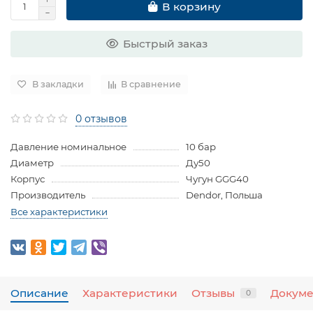
В корзину
Быстрый заказ
В закладки
В сравнение
0 отзывов
Давление номинальное
10 бар
Диаметр
Ду50
Корпус
Чугун GGG40
Производитель
Dendor, Польша
Все характеристики
Описание
Характеристики
Отзывы
Докум
0