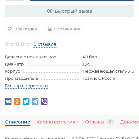
Быстрый заказ
В закладки
В сравнение
0 отзывов
Давление номинальное
40 бар
Диаметр
Ду50
Корпус
Нержавеющая сталь 316
Производитель
Гранлок, Россия
Все характеристики
Описание
Характеристики
Отзывы
Докум
0
Клапан обратный поворотный ГРАНЛОК серии CVS40 Ду50