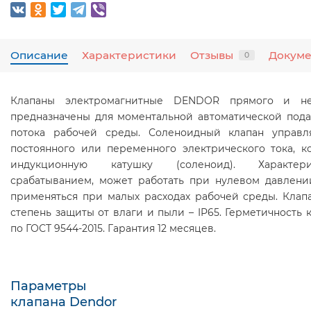
Описание
Характеристики
Отзывы
Докум
0
Клапаны электромагнитные DENDOR прямого и не
предназначены для моментальной автоматической под
потока рабочей среды. Соленоидный клапан управ
постоянного или переменного электрического тока, к
индукционную катушку (соленоид). Характер
срабатыванием, может работать при нулевом давлен
применяться при малых расходах рабочей среды. Кла
степень защиты от влаги и пыли – IP65. Герметичность к
по ГОСТ 9544-2015. Гарантия 12 месяцев.
Параметры
клапана Dendor