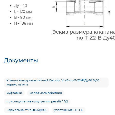
Ду - 40
L - 120 мм
B - 90 мм
H - 186 мм
Эскиз размера клапана
no-T-Z2-B Ду40
Документы
Клапан электромагнитный Dendor Vt-IA-no-T-Z2-B Ду40 Ру10
корпус латунь
муфтовый
непрямого действия
присоединение - внутреняя резьба 1 1/2
нормально открытый(НО)
уплотнение - PTFE