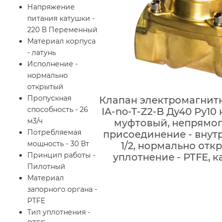
Напряжение
питания катушки -
220 В Переменный
Материал корпуса
- латунь
Исполнение -
нормально
открытый
Пропускная
Клапан электромагнитн
способность - 26
IA-no-T-Z2-B Ду40 Ру10 
м3/ч
муфтовый, непрямог
Потребляемая
присоединение - внутр
мощность - 30 Вт
1/2, нормально отк
Принцип работы -
уплотнение - PTFE, 
Пилотный
Материал
запорного органа -
PTFE
Тип уплотнения -