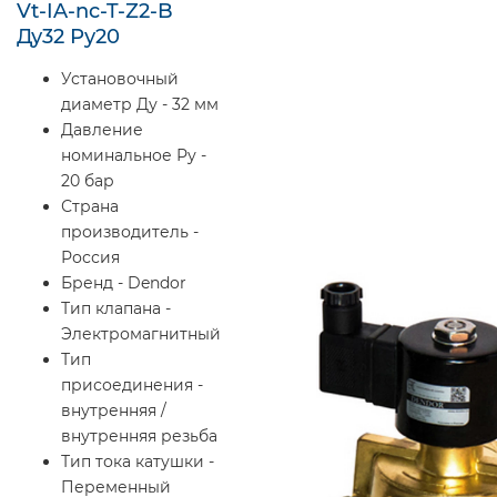
Vt-IA-nc-T-Z2-B
Ду32 Ру20
Установочный
диаметр Ду - 32 мм
Давление
номинальное Ру -
20 бар
Страна
производитель -
Россия
Бренд - Dendor
Тип клапана -
Электромагнитный
Тип
присоединения -
внутренняя /
внутренняя резьба
Тип тока катушки -
Переменный