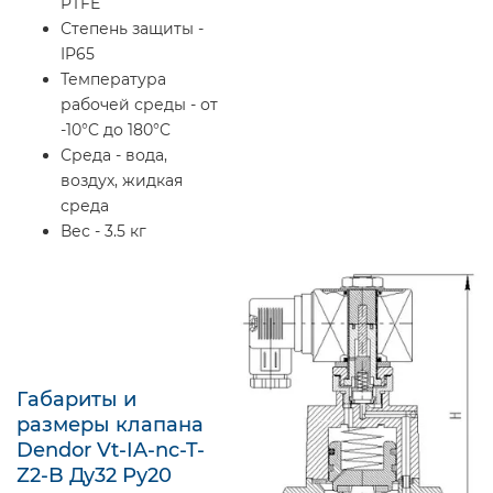
PTFE
Степень защиты -
IP65
Температура
рабочей среды - от
-10°C до 180°C
Среда - вода,
воздух, жидкая
среда
Вес - 3.5 кг
Габариты и
размеры клапана
Dendor Vt-IA-nc-T-
Z2-B Ду32 Ру20