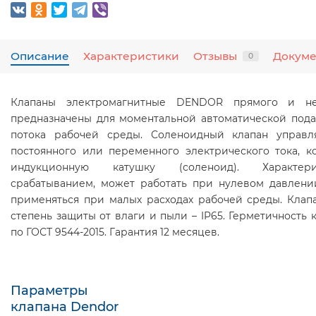
Описание
Характеристики
Отзывы
Докум
0
Клапаны электромагнитные DENDOR прямого и не
предназначены для моментальной автоматической под
потока рабочей среды. Соленоидный клапан управ
постоянного или переменного электрического тока, к
индукционную катушку (соленоид). Характер
срабатыванием, может работать при нулевом давлен
применяться при малых расходах рабочей среды. Кла
степень защиты от влаги и пыли – IP65. Герметичность к
по ГОСТ 9544-2015. Гарантия 12 месяцев.
Параметры
клапана Dendor