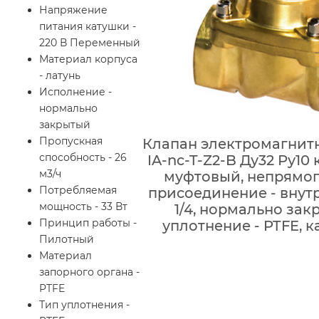
Напряжение
питания катушки -
220 В Переменный
Материал корпуса
- латунь
Исполнение -
нормально
закрытый
Пропускная
Клапан электромагнитн
способность - 26
IA-nc-T-Z2-B Ду32 Ру10 
м3/ч
муфтовый, непрямог
Потребляемая
присоединение - внутр
мощность - 33 Вт
1/4, нормально зак
Принцип работы -
уплотнение - PTFE, 
Пилотный
Материал
запорного органа -
PTFE
Тип уплотнения -