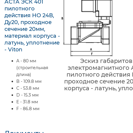
АСТА ЭСК 401
пилотного
действия НО 24В,
Ду20, проходное
сечение 20мм,
материал корпуса -
латунь, уплотнение
- Viton
Эскиз габаритов
A - 80 мм
электромагнитного 
(строительная
пилотного действия 
длина)
проходное сечение 2
B - 109.8 мм
корпуса - латунь, упло
C - 53.8 мм
D - 15.3 мм
E - 31.8 мм
F - 86.8 мм