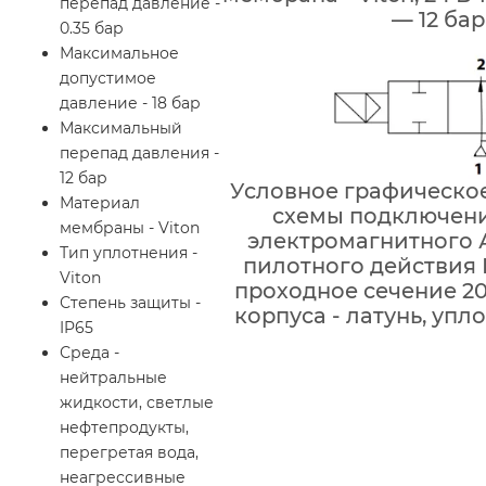
перепад давление -
— 12 бар
0.35 бар
Максимальное
допустимое
давление - 18 бар
Максимальный
перепад давления -
12 бар
Условное графическо
Материал
схемы подключени
мембраны - Viton
электромагнитного 
Тип уплотнения -
пилотного действия 
Viton
проходное сечение 2
Степень защиты -
корпуса - латунь, упло
IP65
Среда -
нейтральные
жидкости, светлые
нефтепродукты,
перегретая вода,
неагрессивные