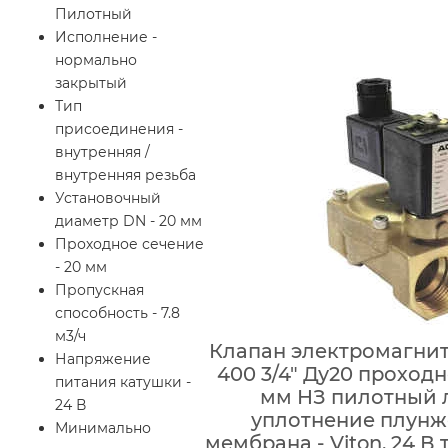
Пилотный
Исполнение -
нормально
закрытый
Тип
присоединения -
внутренняя /
внутренняя резьба
Установочный
диаметр DN - 20 мм
Проходное сечение
- 20 мм
Пропускная
способность - 7.8
м3/ч
Клапан электромагни
Напряжение
400 3/4″ Ду20 проход
питания катушки -
мм НЗ пилотный 
24 В
уплотнение плунжер
Минимально
мембрана - Viton, 24 В 