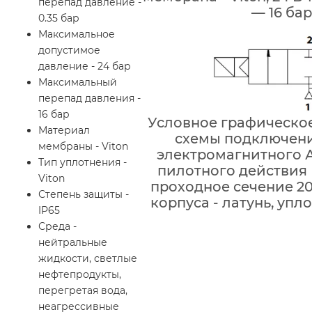
перепад давление -
— 16 бар
0.35 бар
Максимальное
допустимое
давление - 24 бар
Максимальный
перепад давления -
16 бар
Условное графическо
Материал
схемы подключени
мембраны - Viton
электромагнитного 
Тип уплотнения -
пилотного действия 
Viton
проходное сечение 2
Степень защиты -
корпуса - латунь, упло
IP65
Среда -
нейтральные
жидкости, светлые
нефтепродукты,
перегретая вода,
неагрессивные