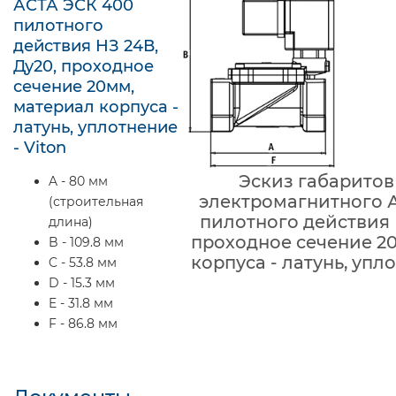
АСТА ЭСК 400
пилотного
действия НЗ 24В,
Ду20, проходное
сечение 20мм,
материал корпуса -
латунь, уплотнение
- Viton
Эскиз габаритов
A - 80 мм
электромагнитного 
(строительная
пилотного действия 
длина)
проходное сечение 2
B - 109.8 мм
корпуса - латунь, упло
C - 53.8 мм
D - 15.3 мм
E - 31.8 мм
F - 86.8 мм