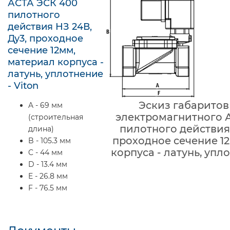
АСТА ЭСК 400
пилотного
действия НЗ 24В,
Ду3, проходное
сечение 12мм,
материал корпуса -
латунь, уплотнение
- Viton
Эскиз габаритов
A - 69 мм
электромагнитного 
(строительная
пилотного действия 
длина)
проходное сечение 1
B - 105.3 мм
корпуса - латунь, упло
C - 44 мм
D - 13.4 мм
E - 26.8 мм
F - 76.5 мм