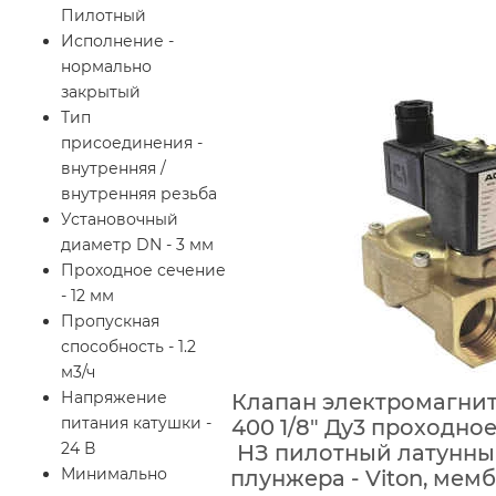
Пилотный
Исполнение -
нормально
закрытый
Тип
присоединения -
внутренняя /
внутренняя резьба
Установочный
диаметр DN - 3 мм
Проходное сечение
- 12 мм
Пропускная
способность - 1.2
м3/ч
Напряжение
Клапан электромагни
питания катушки -
400 1/8″ Ду3 проходное
24 В
НЗ пилотный латунны
Минимально
плунжера - Viton, мембр