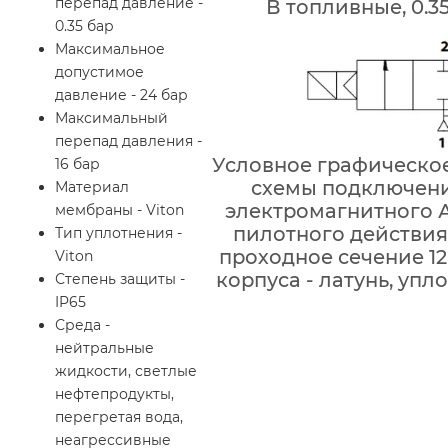
перепад давление -
В топливные, 0.35
0.35 бар
Максимальное
допустимое
давление - 24 бар
Максимальный
перепад давления -
Условное графическо
16 бар
схемы подключени
Материал
электромагнитного 
мембраны - Viton
пилотного действия 
Тип уплотнения -
проходное сечение 1
Viton
корпуса - латунь, упло
Степень защиты -
IP65
Среда -
нейтральные
жидкости, светлые
нефтепродукты,
перегретая вода,
неагрессивные