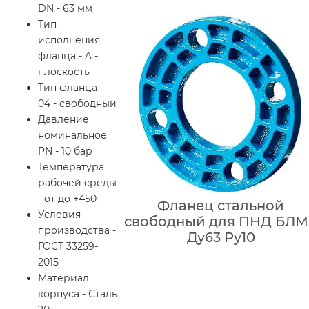
DN - 63 мм
Тип
исполнения
фланца - A -
плоскость
Тип фланца -
04 - свободный
Давление
номинальное
PN - 10 бар
Температура
рабочей среды
- от до +450
Фланец стальной
Условия
свободный для ПНД БЛМ
производства -
Ду63 Ру10
ГОСТ 33259-
2015
Материал
корпуса - Сталь