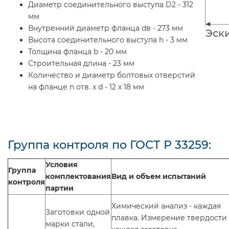
Диаметр соединительного выступа D2 - 312
мм
Внутренний диаметр фланца dв - 273 мм
Эск
Высота соединительного выступа h - 3 мм
Толщина фланца b - 20 мм
Строительная длина - 23 мм
Количество и диаметр болтовых отверстий
на фланце n отв. х d - 12 x 18 мм
Группа контроля по ГОСТ Р 33259:
Условия
Группа
комплектования
Вид и объем испытаний
контроля
партии
Химический анализ - каждая
Заготовки одной
плавка. Измерение твердости 
марки стали,