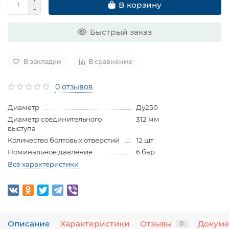
В корзину
Быстрый заказ
В закладки
В сравнение
0 отзывов
Диаметр
Ду250
Диаметр соединительного
312 мм
выступа
Количество болтовых отверстий
12 шт
Номинальное давление
6 бар
Все характеристики
Описание
Характеристики
Отзывы
Докум
0