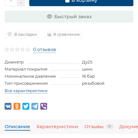
В корзину
Быстрый заказ
В закладки
В сравнение
0 отзывов
Диаметр
Ду25
Материал покрытия
цинк
Номинальное давление
16 бар
Тип присоединения
резьбовой
Все характеристики
Описание
Характеристики
Отзывы
Докум
0