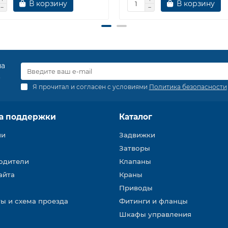
В корзину
В корзину
на
.
Я прочитал и согласен с условиями
Политика безопасности
а поддержки
Каталог
ии
Задвижки
Затворы
одители
Клапаны
айта
Краны
Приводы
ы и схема проезда
Фитинги и фланцы
Шкафы управления