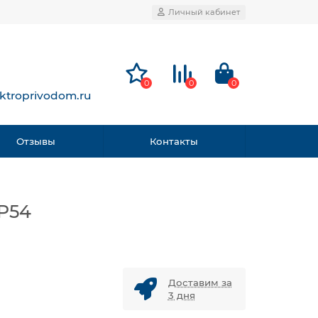
Личный кабинет
0
0
0
ktroprivodom.ru
Отзывы
Контакты
P54
Доставим за
3 дня