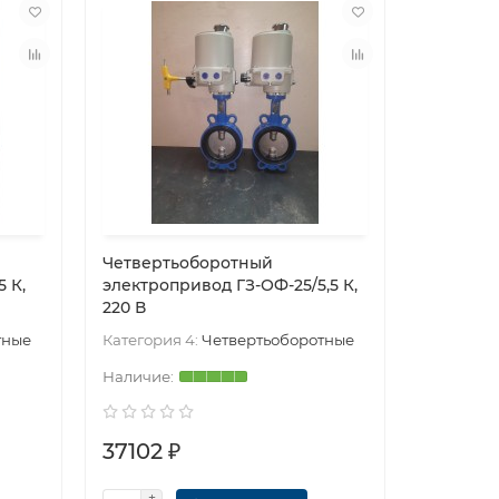
Четвертьоборотный
Четверт
 К,
электропривод ГЗ-ОФ-25/5,5 К,
электроп
220 В
380 В
тные
Категория 4:
Четвертьоборотные
Категори
37102 ₽
37102 