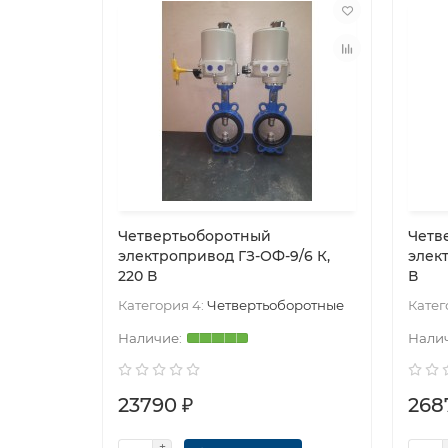
Четвертьоборотный
Четв
электропривод ГЗ-ОФ-9/6 К,
элек
220 В
В
Категория 4:
Четвертьоборотные
Катег
23790 ₽
268