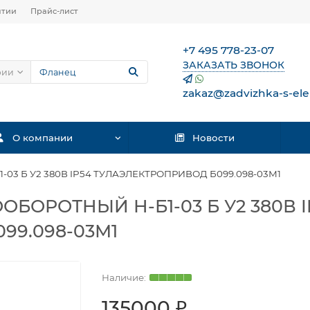
нтии
Прайс-лист
+7 495 778-23-07
ЗАКАЗАТЬ ЗВОНОК
рии
zakaz@zadvizhka-s-ele
О компании
Новости
3 Б У2 380В IP54 ТУЛАЭЛЕКТРОПРИВОД Б099.098-03М1
ОРОТНЫЙ Н-Б1-03 Б У2 380В I
99.098-03М1
135000 ₽