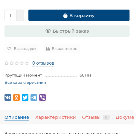
В корзину
Быстрый заказ
В закладки
В сравнение
0 отзывов
Крутящий момент
60Нм
Все характеристики
Описание
Характеристики
Отзывы
Докум
0
Электроприводы предназначаются для управления