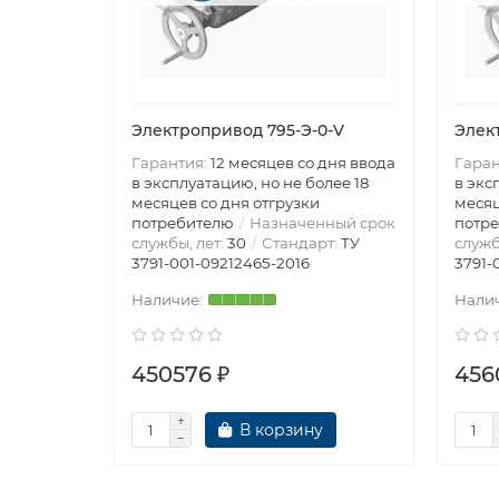
Электропривод 795-Э-0-V
Элек
Гарантия:
12 месяцев со дня ввода
Гаран
в эксплуатацию, но не более 18
в экс
месяцев со дня отгрузки
месяц
потребителю
Назначенный срок
потр
службы, лет:
30
Стандарт:
ТУ
служб
3791-001-09212465-2016
3791-
450576 ₽
456
В корзину