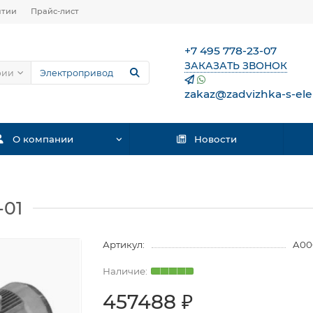
нтии
Прайс-лист
+7 495 778-23-07
ЗАКАЗАТЬ ЗВОНОК
рии
zakaz@zadvizhka-s-ele
О компании
Новости
-01
Артикул:
A00
457488 ₽