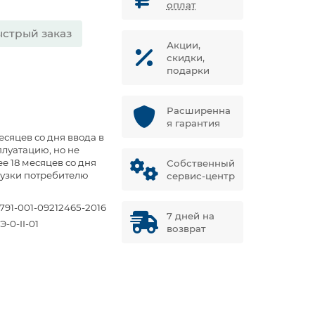
оплат
стрый заказ
Акции,
скидки,
подарки
Расширенна
я гарантия
есяцев со дня ввода в
плуатацию, но не
ее 18 месяцев со дня
Собственный
рузки потребителю
сервис-центр
3791-001-09212465-2016
7 дней на
Э-0-II-01
возврат