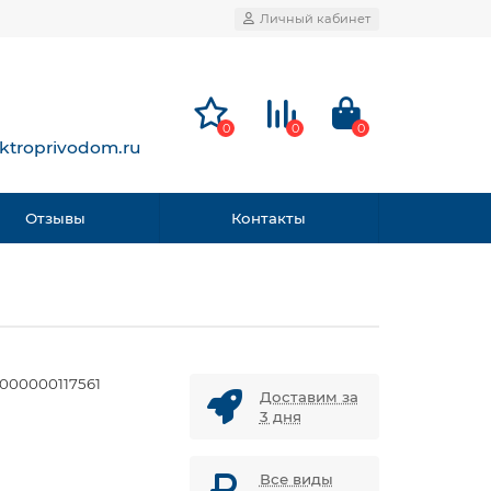
Личный кабинет
0
0
0
ktroprivodom.ru
Отзывы
Контакты
000000117561
Доставим за
3 дня
Все виды