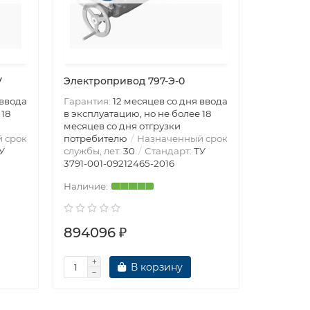
V
Электропривод 797-Э-0
Электро
 ввода
Гарантия:
12 месяцев со дня ввода
Гарантия
 18
в эксплуатацию, но не более 18
в эксплуа
месяцев со дня отгрузки
месяцев 
 срок
потребителю
Назначенный срок
потреби
У
службы, лет:
30
Стандарт:
ТУ
службы, л
3791-001-09212465-2016
3791-001-
894096 ₽
89409
В корзину