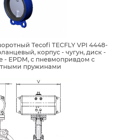
оротный Tecofi TECFLY VPI 4448-
ланцевый, корпус - чугун, диск -
е - EPDM, с пневмопривдом с
атными пружинами