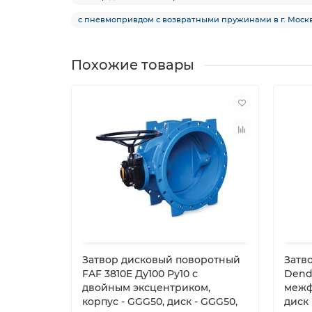
с пневмопривдом с возвратными пружинами в г. Моск
Похожие товары
Затвор дисковый поворотный
Затв
FAF 3810E Ду100 Ру10 с
Dendo
двойным эксцентриком,
межф
корпус - GGG50, диск - GGG50,
диск