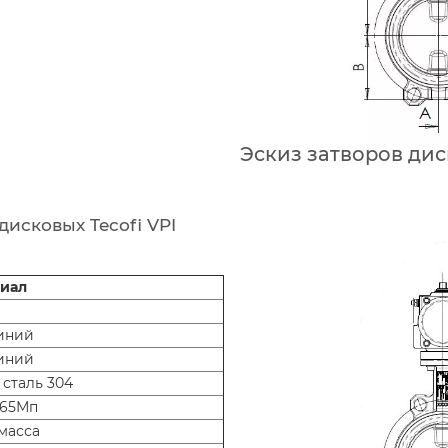
Эскиз затворов дис
исковых Tecofi VPI
иал
иний
иний
 сталь 304
 65Мп
масса