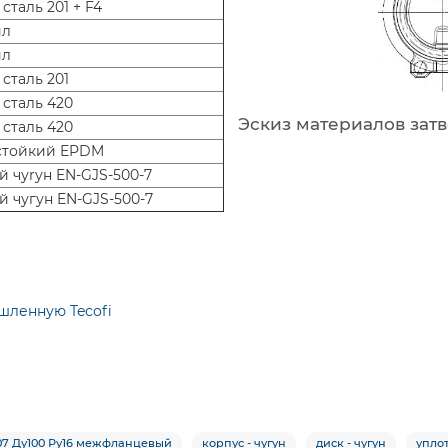
сталь 201 + F4
ил
ил
сталь 201
 сталь 420
Эскиз материалов затв
 сталь 420
стойкий EPDM
й чуrун EN-GJS-500-7
й чугун EN-GJS-500-7
шленную Tecofi
N07 Ду100 Ру16 межфланцевый
корпус - чугун
диск - чугун
упло