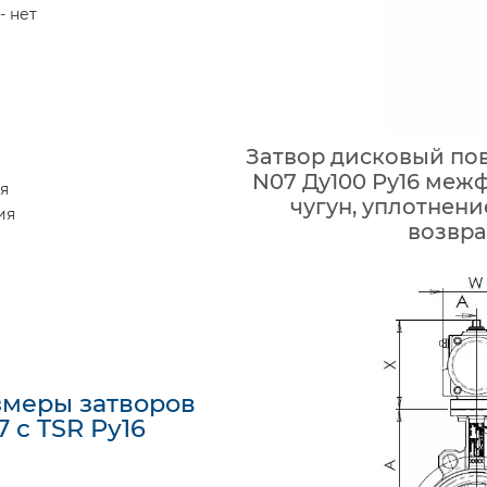
- нет
Затвор дисковый пов
N07 Ду100 Ру16 межф
я
чугун, уплотнени
ия
возвр
змеры затворов
 с TSR Ру16