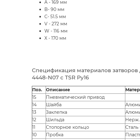
A - 169 мм
B- 90 мм
C- 51.5 мм
V - 272 мм
W - 116 мм
X - 170 мм
Спецификация материалов затворов д
4448-N07 с TSR Ру16
Поз.
Описание
Матер
15
Пневматический привод
14
Шайба
Алюм
13
Заклепка
Алюм
12
Шильда
Нерж.
11
Стопорное кольцо
Сталь
10
Пробка
Пласт