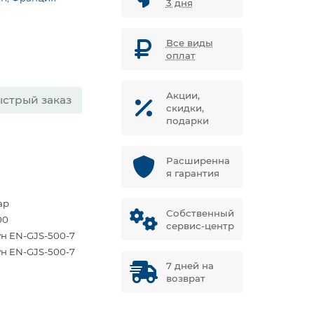
3 дня
Все виды
оплат
Акции,
стрый заказ
скидки,
подарки
Расширенна
я гарантия
ар
Собственный
00
сервис-центр
ун EN-GJS-500-7
ун EN-GJS-500-7
7 дней на
возврат