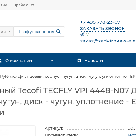
нтии
Прайс-лист
+7 495 778-23-07
ЗАКАЗАТЬ ЗВОНОК
рии
zakaz@zadvizhka-s-ele
О компании
Новости
 Ру16 межфланцевый, корпус - чугун, диск - чугун, уплотнение 
ый Tecofi TECFLY VPI 4448-N07 Д
угун, диск - чугун, уплотнение 
и
Артикул:
D05
Производитель:
Tec