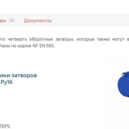
вы
Документы
0
 это четверть оборотные затворы, которые также могу
таны по норме NF EN 593.
ики затворов
 Ру16
 130℃