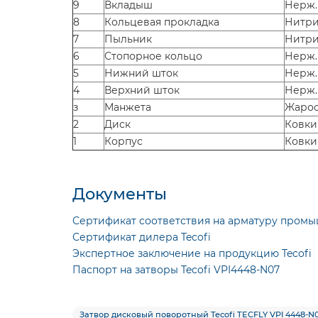
9
Вкладыш
Нерж. 
8
Кольцевая прокладка
Нитр
7
Пыльник
Нитр
6
Стопорное кольцо
Нерж. 
5
Нижний шток
Нерж.
4
Верхний шток
Нерж.
з
Манжета
Жаро
2
Диск
Ковки
1
Корпус
Ковки
Документы
Сертификат соответствия на арматуру промы
Сертификат дилера Tecofi
Экспертное заключение на продукцию Tecofi
Паспорт на затворы Tecofi VPI4448-N07
Затвор дисковый поворотный Tecofi TECFLY VPI 4448-