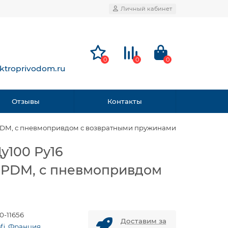
Личный кабинет
0
0
0
ktroprivodom.ru
Отзывы
Контакты
- EPDM, с пневмопривдом с возвратными пружинами
у100 Ру16
- EPDM, с пневмопривдом
0-11656
Доставим за
ofi, Франция