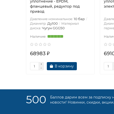
уплотнение - EPDM,
упло
фланцевый, редуктор под
элек
привод
Давление номинальное:
10 бар
Давл
Диаметр:
Ду100
Материал
Диам
диска:
Чугун GGG50
герме
68983 ₽
691
В корзину
500
Баллов дарим всем за подписку 
новости! Новинки, скидки, акции