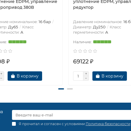
тнение EDPM, управление
уплотнение EDPM, управ
тропривод 380В
редуктор
ение номинальное:
16 бар
Давление номинальное:
16 
етр:
Ду65
Класс
Диаметр:
Ду250
Класс
тичности:
A
герметичности:
A
08 ₽
69122 ₽
В корзину
В корзину
на
.
Я прочитал и согласен с условиями
Политика безопасности