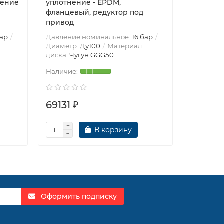
ление
уплотнение - EPDM,
нержаве
фланцевый, редуктор под
уплотнен
привод
редукто
бар
Давление номинальное:
16 бар
Давление
Диаметр:
Ду100
Материал
Диаметр
диска:
Чугун GGG50
герметич
69131 ₽
69142 
В корзину
Оформить подписку