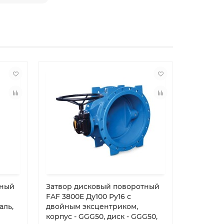
тный
Затвор дисковый поворотный
Затвор 
FAF 3800E Ду100 Ру16 с
Tecofi T
аль,
двойным эксцентриком,
Ду250 Р
корпус - GGG50, диск - GGG50,
корпус - 