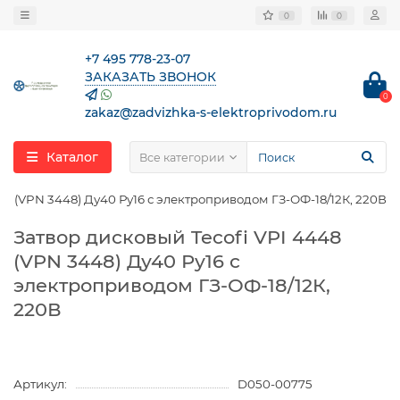
0
0
+7 495 778-23-07
ЗАКАЗАТЬ ЗВОНОК
0
zakaz@zadvizhka-s-elektroprivodom.ru
Каталог
Все категории
48 (VPN 3448) Ду40 Ру16 с электроприводом ГЗ-ОФ-18/12К, 220В
Затвор дисковый Tecofi VPI 4448
(VPN 3448) Ду40 Ру16 с
электроприводом ГЗ-ОФ-18/12К,
220В
Артикул:
D050-00775