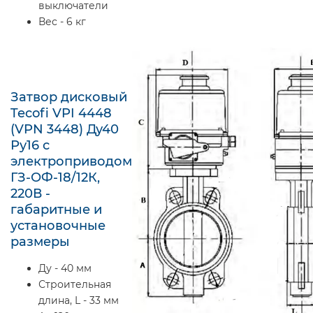
выключатели
Вес - 6 кг
Затвор дисковый
Tecofi VPI 4448
(VPN 3448) Ду40
Ру16 с
электроприводом
ГЗ-ОФ-18/12К,
220В -
габаритные и
установочные
размеры
Ду - 40 мм
Строительная
длина, L - 33 мм