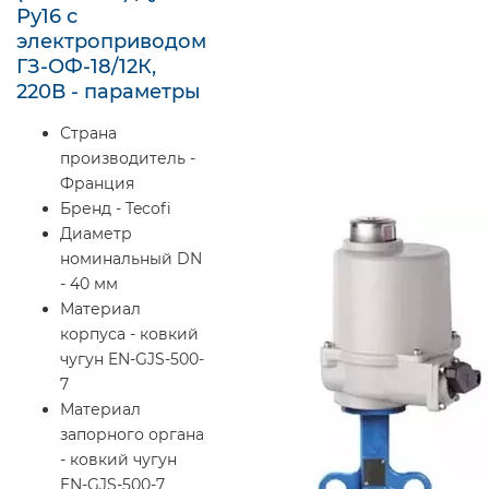
Ру16 с
электроприводом
ГЗ-ОФ-18/12К,
220В - параметры
Страна
производитель -
Франция
Бренд - Tecofi
Диаметр
номинальный DN
- 40 мм
Материал
корпуса - ковкий
чугун EN-GJS-500-
7
Материал
запорного органа
- ковкий чугун
EN-GJS-500-7