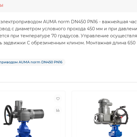
ты
 электроприводом AUMA norm DN450 PN16 - важнейшая час
ровод с диаметром условного прохода 450 мм и при давлени
ется при температуре 70 градусов. Управление осуществля
ь задвижки С обрезиненным клином. Монтажная длина 650 м
оприводом AUMA norm DN450 PN16