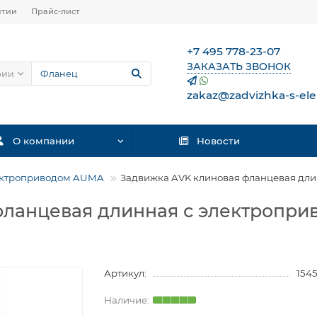
нтии
Прайс-лист
+7 495 778-23-07
ЗАКАЗАТЬ ЗВОНОК
рии
zakaz@zadvizhka-s-ele
О компании
Новости
ектроприводом AUMA
Задвижка AVK клиновая фланцевая дл
фланцевая длинная с электропр
Артикул:
154