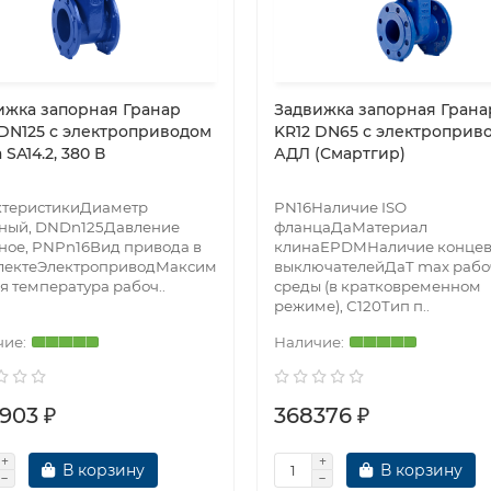
ижка запорная Гранар
Задвижка запорная Грана
 DN125 с электроприводом
KR12 DN65 с электроприв
SA14.2, 380 В
АДЛ (Смартгир)
ктеристикиДиаметр
PN16Наличие ISO
вный, DNDn125Давление
фланцаДаМатериал
ное, PNPn16Вид привода в
клинаEPDMНаличие конце
лектеЭлектроприводМаксим
выключателейДаT max рабо
я температура рабоч..
среды (в кратковременном
режиме), С120Тип п..
903 ₽
368376 ₽
В корзину
В корзину