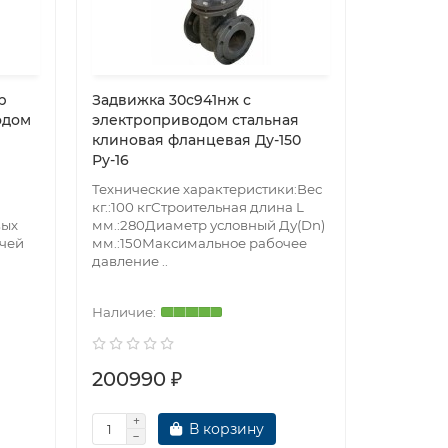
р
Задвижка 30с941нж с
Задвижк
одом
электроприводом стальная
KR12 DN
клиновая фланцевая Ду-150
АДЛ (См
Ру-16
Технические характеристики:Вес
PN16Нали
кг.:100 кгСтроительная длина L
фланцаД
вых
мм.:280Диаметр условный Ду(Dn)
клинаEP
чей
мм.:150Максимальное рабочее
выключат
давление ..
среды (в
режиме),
200990 ₽
67076
В корзину