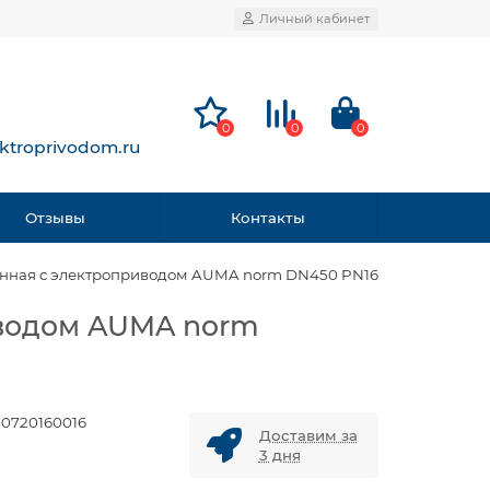
Личный кабинет
0
0
0
ktroprivodom.ru
Отзывы
Контакты
инная с электроприводом AUMA norm DN450 PN16
иводом AUMA norm
50720160016
Доставим за
3 дня