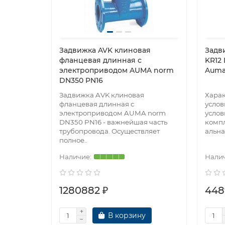
Задвижка AVK клиновая
Задв
фланцевая длинная с
KR12
электроприводом AUMA norm
Auma 
DN350 PN16
Задвижка AVK клиновая
Хара
фланцевая длинная с
усло
электроприводом AUMA norm
услов
DN350 PN16 - важнейшая часть
комп
трубопровода. Осуществляет
альна
полное..
1280882 ₽
448
В корзину