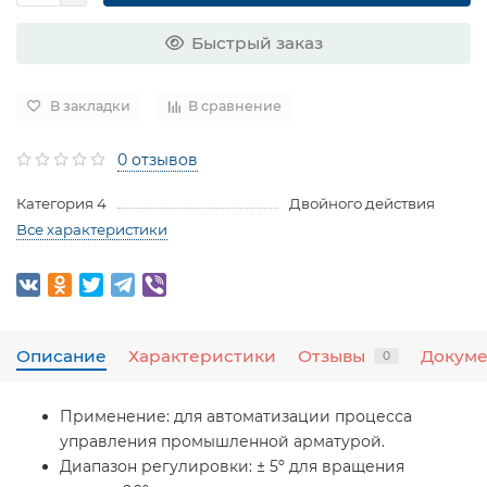
Быстрый заказ
В закладки
В сравнение
0 отзывов
Категория 4
Двойного действия
Все характеристики
Описание
Характеристики
Отзывы
Докум
0
Применение:
для автоматизации процесса
управления промышленной арматурой.
Диапазон регулировки:
± 5º для вращения