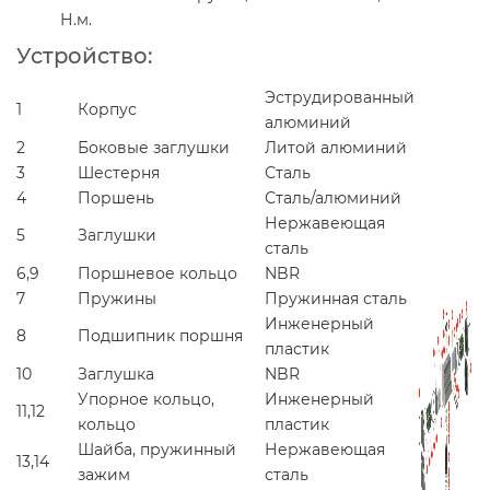
Н.м.
Устройство:
Эструдированный
1
Корпус
алюминий
2
Боковые заглушки
Литой алюминий
3
Шестерня
Сталь
4
Поршень
Сталь/алюминий
Нержавеющая
5
Заглушки
сталь
6,9
Поршневое кольцо
NBR
7
Пружины
Пружинная сталь
Инженерный
8
Подшипник поршня
пластик
10
Заглушка
NBR
Упорное кольцо,
Инженерный
11,12
кольцо
пластик
Шайба, пружинный
Нержавеющая
13,14
зажим
сталь