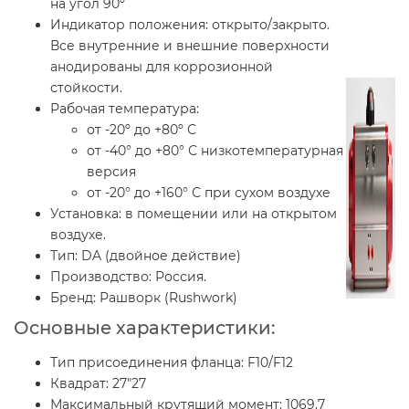
на угол 90º
Индикатор положения:
открыто/закрыто.
Все внутренние и внешние поверхности
анодированы для коррозионной
стойкости.
Рабочая температура:
от -20º до +80º С
от -40° до +80° С низкотемпературная
версия
от -20° до +160° С при сухом воздухе
Установка:
в помещении или на открытом
воздухе.
Тип:
DA (двойное действие)
Производство:
Россия.
Бренд:
Рашворк (Rushwork)
Основные характеристики:
Тип присоединения фланца: F10/F12
Квадрат: 27"27
Максимальный крутящий момент: 1069,7