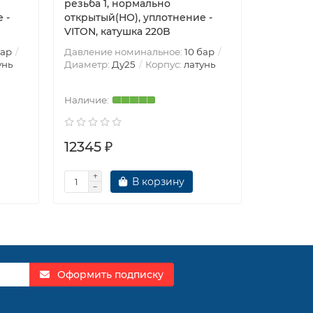
резьба 1, нормально
резьба 1
 -
открытый(НО), уплотнение -
закрытый
VITON, катушка 220B
PTFE, ка
бар
Давление номинальное:
10 бар
Давление
унь
Диаметр:
Ду25
Корпус:
латунь
Диаметр
12345 ₽
12370 
В корзину
Оформить подписку