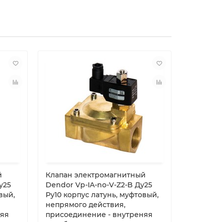
й
Клапан электромагнитный
Клапан 
у25
Dendor Vp-IA-no-V-Z2-B Ду25
Dendor V
вый,
Ру10 корпус латунь, муфтовый,
Ру10 кор
непрямого действия,
непрямо
няя
присоединение - внутреняя
присоед