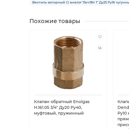
Вентиль запорный Ci аналог 15кч18п 1″ Ду25 Ру16 чугунн
Похожие товары
Клапан обратный Enolgas
Клап
H.161.05 3/4″ Ду20 Pу40,
Dend
муфтовый, пружинный
Ру10 
прям
прис