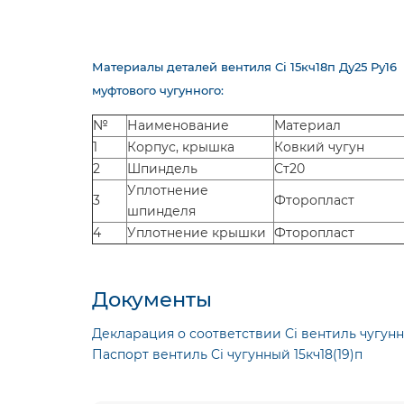
Материалы деталей вентиля Ci 15кч18п Ду25 Ру16
муфтового чугунного:
№
Наименование
Материал
1
Корпус, крышка
Ковкий чугун
2
Шпиндель
Ст20
Уплотнение
3
Фторопласт
шпинделя
4
Уплотнение крышки
Фторопласт
Документы
Декларация о соответствии Ci вентиль чугун
Паспорт вентиль Ci чугунный 15кч18(19)п