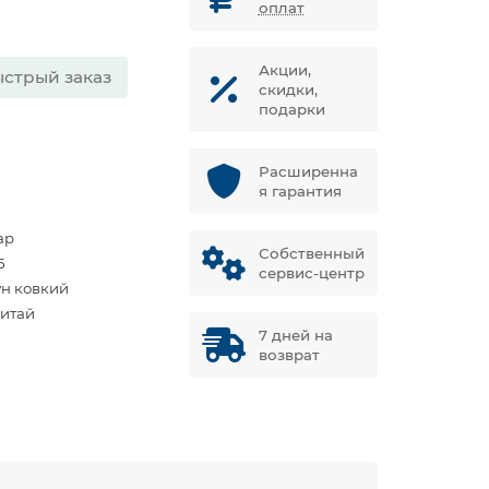
оплат
Акции,
стрый заказ
скидки,
подарки
Расширенна
я гарантия
ар
Собственный
5
сервис-центр
ун ковкий
Китай
7 дней на
возврат