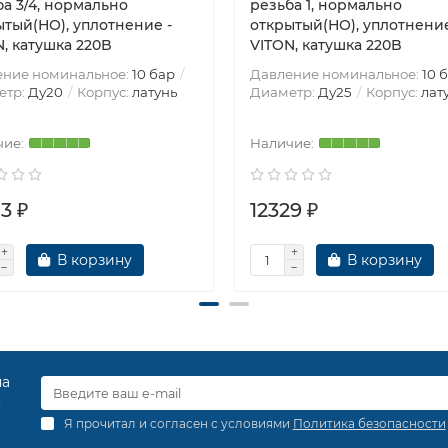
а 3/4, нормально
резьба 1, нормально
ытый(НО), уплотнение -
открытый(НО), уплотнение
, катушка 220B
VITON, катушка 220B
ение номинальное:
10 бар
Давление номинальное:
10 
етр:
Ду20
Корпус:
латунь
Диаметр:
Ду25
Корпус:
лат
3 ₽
12329 ₽
В корзину
В корзину
на
.
Я прочитал и согласен с условиями
Политика безопасности