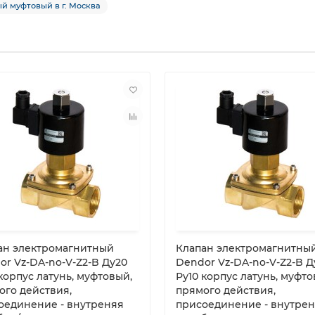
ый муфтовый в г. Москва
ан электромагнитный
Клапан электромагнитны
or Vz-DA-no-V-Z2-B Ду20
Dendor Vz-DA-no-V-Z2-B Д
корпус латунь, муфтовый,
Ру10 корпус латунь, муфто
ого действия,
прямого действия,
оединение - внутреняя
присоединение - внутре