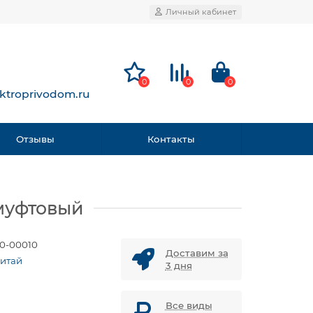
Личный кабинет
0
0
0
ktroprivodom.ru
Отзывы
Контакты
 муфтовый
0-00010
Доставим за
Китай
3 дня
Все виды