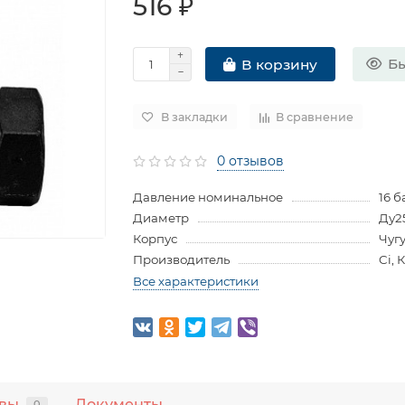
516 ₽
Бы
В корзину
В закладки
В сравнение
0 отзывов
Давление номинальное
16 б
Диаметр
Ду2
Корпус
Чуг
Производитель
Ci, 
Все характеристики
вы
Документы
0