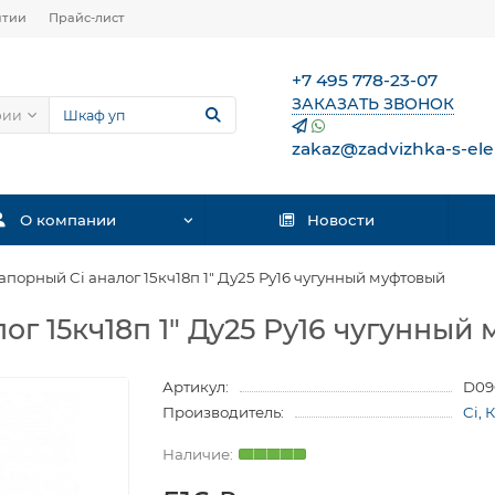
нтии
Прайс-лист
+7 495 778-23-07
ЗАКАЗАТЬ ЗВОНОК
рии
zakaz@zadvizhka-s-ele
О компании
Новости
апорный Ci аналог 15кч18п 1″ Ду25 Ру16 чугунный муфтовый
ог 15кч18п 1″ Ду25 Ру16 чугунный
Артикул:
D09
Производитель:
Ci, 