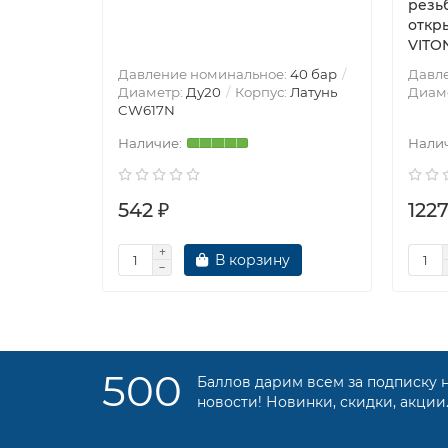
резьб
откр
VITON
Давление номинальное:
40 бар
Давл
Диаметр:
Ду20
Корпус:
Латунь
Диам
CW617N
542 ₽
1227
В корзину
500
Баллов дарим всем за подписку 
новости! Новинки, скидки, акции