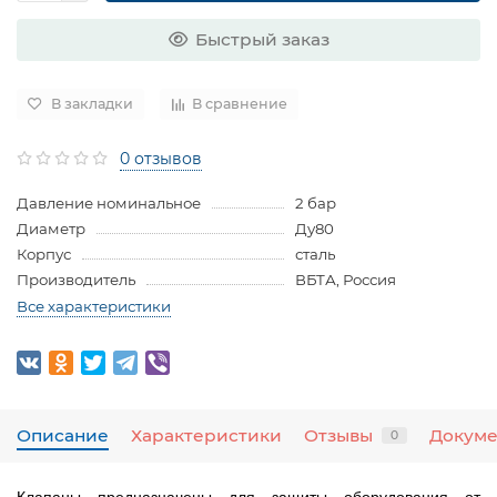
Быстрый заказ
В закладки
В сравнение
0 отзывов
Давление номинальное
2 бар
Диаметр
Ду80
Корпус
сталь
Производитель
ВБТА, Россия
Все характеристики
Описание
Характеристики
Отзывы
Докум
0
Клапаны предназначены для защиты оборудования от