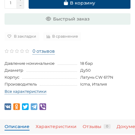
В корзину
Быстрый заказ
В закладки
В сравнение
0 отзывов
Давление номинальное
18 бар
Диаметр
Ду50
Корпус
Латунь CW 617N
Производитель
Icma, Италия
Все характеристики
Описание
Характеристики
Отзывы
Докум
0