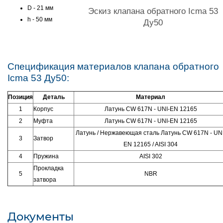
D - 21 мм
Эскиз клапана обратного Icma 53
h - 50 мм
Ду50
Спецификация материалов клапана обратного
Icma 53 Ду50:
Позиция
Деталь
Материал
1
Корпус
Латунь CW 617N - UNI-EN 12165
2
Муфта
Латунь CW 617N - UNI-EN 12165
Латунь / Нержавеющая сталь Латунь CW 617N - UNI
3
Затвор
EN 12165 / AISI 304
4
Пружина
AISI 302
Прокладка
5
NBR
затвора
Документы