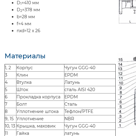
D
=410 мм
1
D
=378 мм
2
b=28 мм
f=4 мм
nxd=12 x 26
Материалы
1, 2
Корпус
Чугун GGG-40
3
Клин
EPDM
4
Втулка
Латунь
5
Шток
сталь AISI 420
6
Прокладка корпуса
EPDM
7
Болт
Сталь
8
Уплотнение штока
Тефлон/PTFE
9, 15
Уплотнение
NBR
10, 13
Крышка, маховик
Чугун GGG-40
11
Гайка
латунь