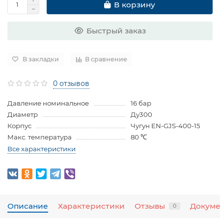
В корзину
Быстрый заказ
В закладки
В сравнение
0 отзывов
Давление номинальное
16 бар
Диаметр
Ду300
Корпус
Чугун EN-GJS-400-15
Макс. температура
80 ℃
Все характеристики
Описание
Характеристики
Отзывы
Докум
0