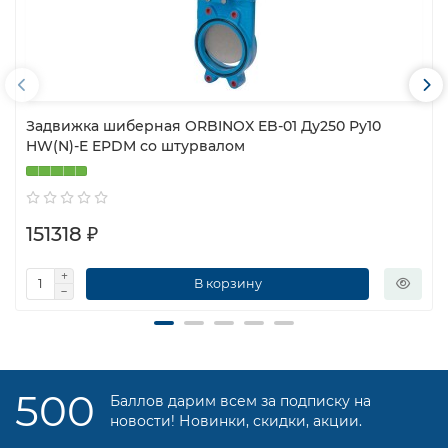
Задвижка шиберная ORBINOX EB-01 Ду250 Ру10
HW(N)-E EPDM со штурвалом
151318 ₽
В корзину
500
Баллов дарим всем за подписку на
новости! Новинки, скидки, акции.