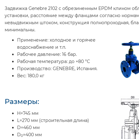
Задвижка Genebre 2102 с обрезиненным EPDM клином об
установки, расстояние между фланцами согласно нормам
невыдвижным штоком, конструкция полнопроходная, бла
минимальны.
Применение:
холодное и горячее
водоснабжение и т.п.
Рабочее давление:
16 бар.
Рабочая температура:
до +80 °С
Производство:
GENEBRE, Испания.
Вес:
180,0 кг
Размеры:
H=745 мм
L=270 мм (строительная длина)
D=460 мм
D
=400 мм
0